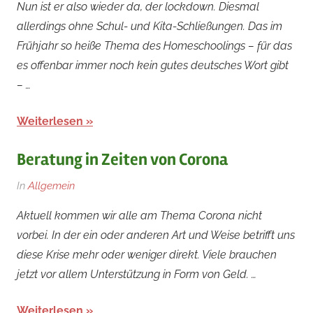
Nun ist er also wieder da, der lockdown. Diesmal
November
allerdings ohne Schul- und Kita-Schließungen. Das im
2020
Frühjahr so heiße Thema des Homeschoolings – für das
es offenbar immer noch kein gutes deutsches Wort gibt
– …
Weiterlesen
Beratung in Zeiten von Corona
Am
Von
In
Allgemein
26.
rainer
Aktuell kommen wir alle am Thema Corona nicht
März
vorbei. In der ein oder anderen Art und Weise betrifft uns
2020
diese Krise mehr oder weniger direkt. Viele brauchen
jetzt vor allem Unterstützung in Form von Geld. …
Weiterlesen