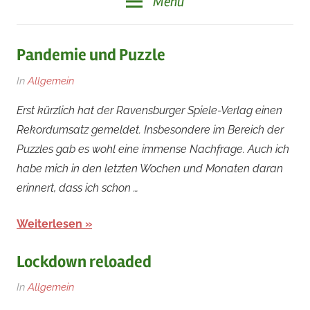
Menü
Pandemie und Puzzle
Am
Von
In
Allgemein
19.
rainer
Erst kürzlich hat der Ravensburger Spiele-Verlag einen
April
Rekordumsatz gemeldet. Insbesondere im Bereich der
2021
Puzzles gab es wohl eine immense Nachfrage. Auch ich
habe mich in den letzten Wochen und Monaten daran
erinnert, dass ich schon …
Weiterlesen
Lockdown reloaded
Am
Von
In
Allgemein
2.
rainer