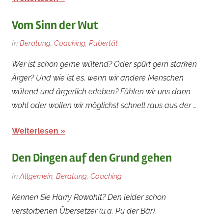
Vom Sinn der Wut
Am
Von
In
Beratung
,
Coaching
,
Pubertät
20.
rainer
Wer ist schon gerne wütend? Oder spürt gern starken
Mai
Ärger? Und wie ist es, wenn wir andere Menschen
2019
wütend und ärgerlich erleben? Fühlen wir uns dann
wohl oder wollen wir möglichst schnell raus aus der …
Weiterlesen
Den Dingen auf den Grund gehen
Am
Von
In
Allgemein
,
Beratung
,
Coaching
9.
rainer
Kennen Sie Harry Rowohlt? Den leider schon
Juli
verstorbenen Übersetzer (u.a. Pu der Bär),
2018