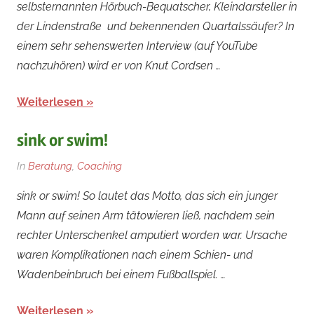
selbsternannten Hörbuch-Bequatscher, Kleindarsteller in
der Lindenstraße und bekennenden Quartalssäufer? In
einem sehr sehenswerten Interview (auf YouTube
nachzuhören) wird er von Knut Cordsen …
Weiterlesen
sink or swim!
Am
Von
In
Beratung
,
Coaching
25.
rainer
sink or swim! So lautet das Motto, das sich ein junger
Juni
Mann auf seinen Arm tätowieren ließ, nachdem sein
2018
rechter Unterschenkel amputiert worden war. Ursache
waren Komplikationen nach einem Schien- und
Wadenbeinbruch bei einem Fußballspiel. …
Weiterlesen