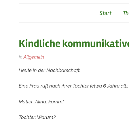
Start
Th
Kindliche kommunikativ
Am
Von
In
Allgemein
7.
rainer
Heute in der Nachbarschaft:
Juli
2022
Eine Frau ruft nach ihrer Tochter (etwa 6 Jahre alt).
Mutter: Alina, komm!
Tochter: Warum?