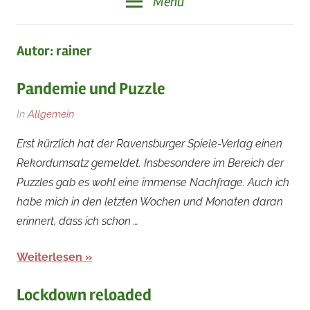
Menü
Autor:
rainer
Pandemie und Puzzle
Am
Von
In
Allgemein
19.
rainer
Erst kürzlich hat der Ravensburger Spiele-Verlag einen
April
Rekordumsatz gemeldet. Insbesondere im Bereich der
2021
Puzzles gab es wohl eine immense Nachfrage. Auch ich
habe mich in den letzten Wochen und Monaten daran
erinnert, dass ich schon …
Weiterlesen
Lockdown reloaded