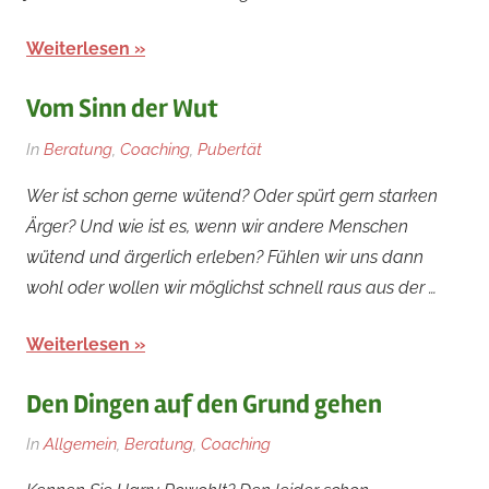
Weiterlesen
Vom Sinn der Wut
Am
Von
In
Beratung
,
Coaching
,
Pubertät
20.
rainer
Wer ist schon gerne wütend? Oder spürt gern starken
Mai
Ärger? Und wie ist es, wenn wir andere Menschen
2019
wütend und ärgerlich erleben? Fühlen wir uns dann
wohl oder wollen wir möglichst schnell raus aus der …
Weiterlesen
Den Dingen auf den Grund gehen
Am
Von
In
Allgemein
,
Beratung
,
Coaching
9.
rainer