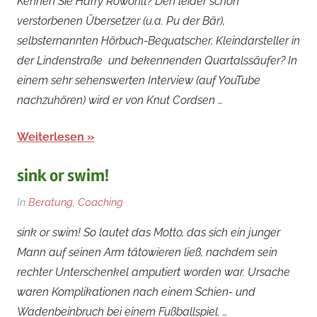
Kennen Sie Harry Rowohlt? Den leider schon
Juli
verstorbenen Übersetzer (u.a. Pu der Bär),
2018
selbsternannten Hörbuch-Bequatscher, Kleindarsteller in
der Lindenstraße und bekennenden Quartalssäufer? In
einem sehr sehenswerten Interview (auf YouTube
nachzuhören) wird er von Knut Cordsen …
Weiterlesen
sink or swim!
Am
Von
In
Beratung
,
Coaching
25.
rainer
sink or swim! So lautet das Motto, das sich ein junger
Juni
Mann auf seinen Arm tätowieren ließ, nachdem sein
2018
rechter Unterschenkel amputiert worden war. Ursache
waren Komplikationen nach einem Schien- und
Wadenbeinbruch bei einem Fußballspiel. …