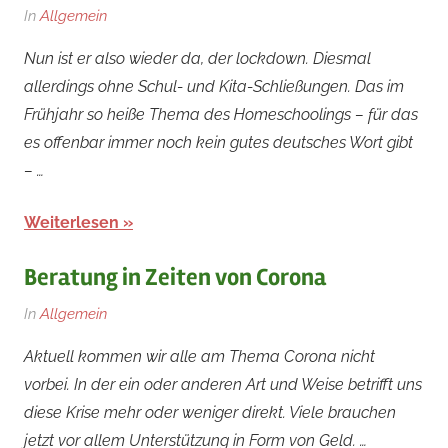
Am
Von
In
Allgemein
2.
rainer
Nun ist er also wieder da, der lockdown. Diesmal
November
allerdings ohne Schul- und Kita-Schließungen. Das im
2020
Frühjahr so heiße Thema des Homeschoolings – für das
es offenbar immer noch kein gutes deutsches Wort gibt
– …
Weiterlesen
Beratung in Zeiten von Corona
Am
Von
In
Allgemein
26.
rainer
Aktuell kommen wir alle am Thema Corona nicht
März
vorbei. In der ein oder anderen Art und Weise betrifft uns
2020
diese Krise mehr oder weniger direkt. Viele brauchen
jetzt vor allem Unterstützung in Form von Geld. …